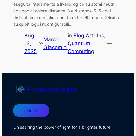
eseguita interamente a livello logico su atomi neutri,
con codici colore distance-3 e distance-5: 5-to-1
distillation con miglioramento di fedeltà e parallelismo
su qubit logici riconfigurabili.…
Aug
in
Blog Articles
, 
Marco
12,
Quantum
—
by
Giacomini
2025
Computing
Photonics Italia
Join us
Unleashing the power of light for a brighter future