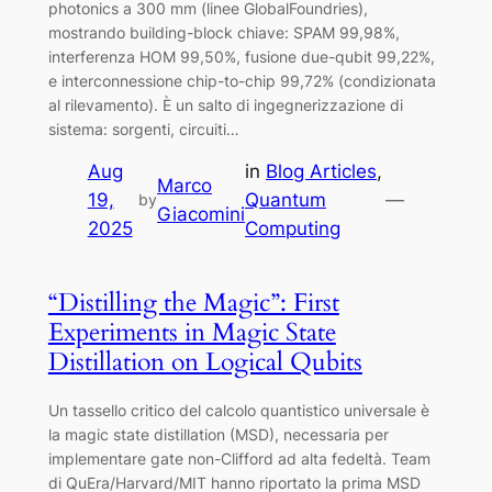
photonics a 300 mm (linee GlobalFoundries),
mostrando building-block chiave: SPAM 99,98%,
interferenza HOM 99,50%, fusione due-qubit 99,22%,
e interconnessione chip-to-chip 99,72% (condizionata
al rilevamento). È un salto di ingegnerizzazione di
sistema: sorgenti, circuiti…
Aug
in
Blog Articles
, 
Marco
19,
Quantum
—
by
Giacomini
2025
Computing
“Distilling the Magic”: First
Experiments in Magic State
Distillation on Logical Qubits
Un tassello critico del calcolo quantistico universale è
la magic state distillation (MSD), necessaria per
implementare gate non-Clifford ad alta fedeltà. Team
di QuEra/Harvard/MIT hanno riportato la prima MSD